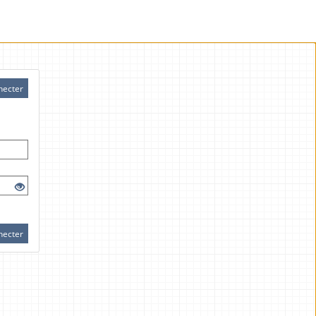
necter
necter