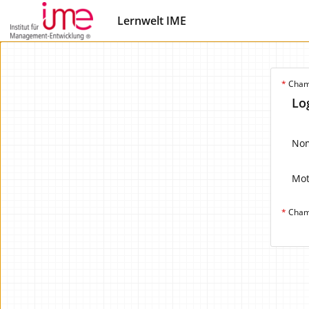
Lernwelt IME
*
Champ
Lo
Nom
Mot
*
Champ